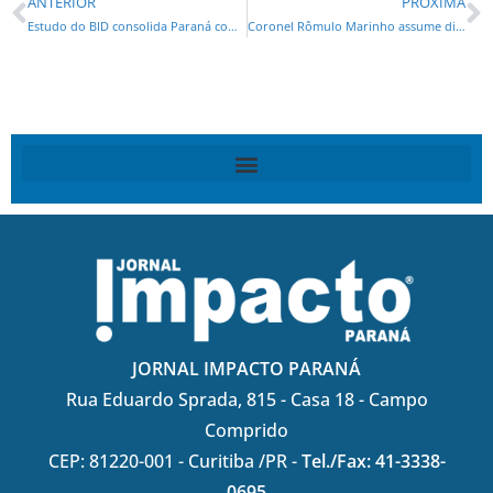
ANTERIOR
PRÓXIMA
Estudo do BID consolida Paraná como referência nacional na análise de dados tributários
Coronel Rômulo Marinho assume diretoria-geral da Seap
JORNAL IMPACTO PARANÁ
Rua Eduardo Sprada, 815 - Casa 18 - Campo
Comprido
CEP: 81220-001 - Curitiba /PR -
Tel./Fax: 41-3338-
0695