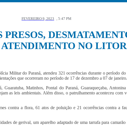
FEVEREIRO 9, 2023
,
5:47 PM
IS PRESOS, DESMATAMENT
 ATENDIMENTO NO LITO
cia Militar do Paraná, atendeu 321 ocorrências durante o período do
 orientações que ocorreram no período de 17 de dezembro a 07 de janeiro
 Guaratuba, Matinhos, Pontal do Paraná, Guaraqueçaba, Antonina e
injam as leis ambientais. Além disso, o patrulhamento aconteceu com v
rimes contra a flora, 61 atos de poluição e 21 ocorrências contra a 
dades de gerival, um aparelho adaptado de uma tarrafa para camarão 