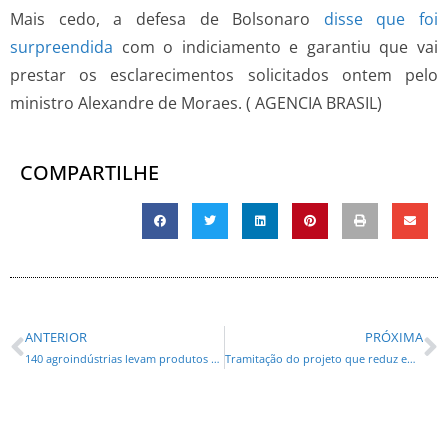
Mais cedo, a defesa de Bolsonaro
disse que foi
surpreendida
com o indiciamento e garantiu que vai
prestar os esclarecimentos solicitados ontem pelo
ministro Alexandre de Moraes. ( AGENCIA BRASIL)
COMPARTILHE
ANTERIOR
PRÓXIMA
140 agroindústrias levam produtos à Feira Sabores do Paraná no Parque Barigui
Tramitação do projeto que reduz em 45% o IPVA no Paraná marca semana na Assembleia Legislativa