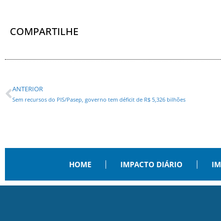
COMPARTILHE
ANTERIOR
Sem recursos do PIS/Pasep, governo tem déficit de R$ 5,326 bilhões
HOME
IMPACTO DIÁRIO
IM