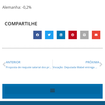
Alemanha: -0,2%
COMPARTILHE
ANTERIOR
PRÓXIMA
Proposta de reajuste salarial dos professores avança na Assembleia Legislativa
Vocação: Deputada Mabel entrega menção honrosa às irmãs Marizele e Marisa