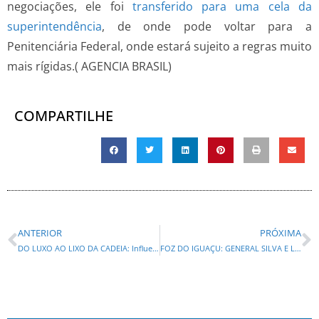
negociações, ele foi
transferido para uma cela da
superintendência
, de onde pode voltar para a
Penitenciária Federal, onde estará sujeito a regras muito
mais rígidas.( AGENCIA BRASIL)
COMPARTILHE
ANTERIOR
PRÓXIMA
DO LUXO AO LIXO DA CADEIA: Influenciadora Deolane Bezerra é presa em ação da Polícia Civil de SP
FOZ DO IGUAÇU: GENERAL SILVA E LUNA VAI SEGUIR COM APOIO A SERGIO MORO