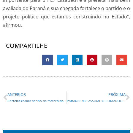
importante para o PL. “Elizabeth é a prefeita mais bem
avaliada do Paraná e sua chegada fortalece o partido e o
projeto político que estamos construindo no Estado”,
afirmou.
COMPARTILHE
ANTERIOR
PRÓXIMA
Porteira realiza sonho da maternidade por adoção e recebe apoio especial do sindicato
PARANAENSE ASSUME O COMANDO DO FI-FGTS