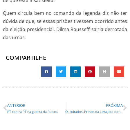
de que está insatisfeita.
Quem circula bem no comando da legenda diz não ter
dúvida de que, se essas prisões tivessem ocorrido antes
da eleição presidencial, Dilma Rousseff sairia derrotada
das urnas.
COMPARTILHE
ANTERIOR
PRÓXIMA
PT contra PT na guerra da Fucucu
Ó, coitados! Presos da Lava Jato dormem em colchão no corredor, dizem advogados