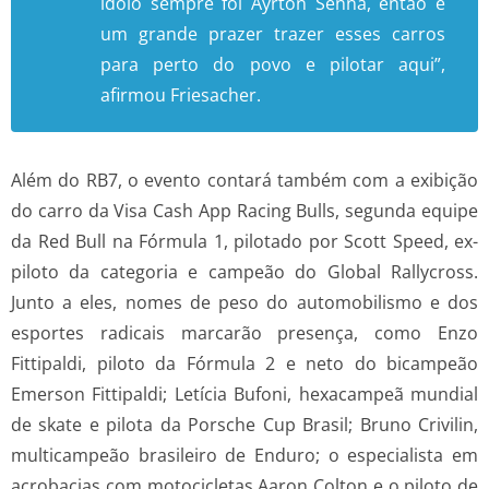
ídolo sempre foi Ayrton Senna, então é
um grande prazer trazer esses carros
para perto do povo e pilotar aqui”,
afirmou Friesacher.
Além do RB7, o evento contará também com a exibição
do carro da Visa Cash App Racing Bulls, segunda equipe
da Red Bull na Fórmula 1, pilotado por Scott Speed, ex-
piloto da categoria e campeão do Global Rallycross.
Junto a eles, nomes de peso do automobilismo e dos
esportes radicais marcarão presença, como Enzo
Fittipaldi, piloto da Fórmula 2 e neto do bicampeão
Emerson Fittipaldi; Letícia Bufoni, hexacampeã mundial
de skate e pilota da Porsche Cup Brasil; Bruno Crivilin,
multicampeão brasileiro de Enduro; o especialista em
acrobacias com motocicletas Aaron Colton e o piloto de