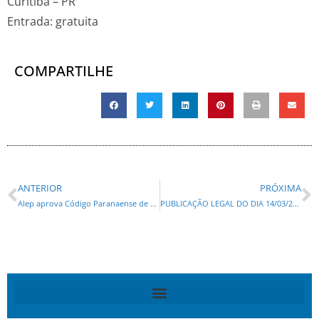
Curitiba – PR
Entrada: gratuita
COMPARTILHE
ANTERIOR
PRÓXIMA
Alep aprova Código Paranaense de Defesa do Consumidor; veja o que muda
PUBLICAÇÃO LEGAL DO DIA 14/03/2025: FOZTRANS – AVISO DE LICITAÇÃO: PREGÃO ELETRÔNICO SRP Nº 002/2025