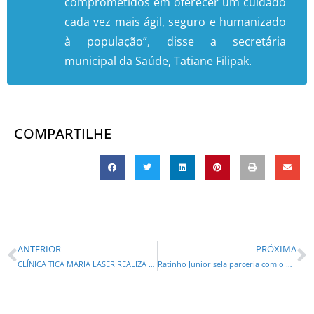
comprometidos em oferecer um cuidado
cada vez mais ágil, seguro e humanizado
à população”, disse a secretária
municipal da Saúde, Tatiane Filipak.
COMPARTILHE
ANTERIOR
PRÓXIMA
CLÍNICA TICA MARIA LASER REALIZA LAVIEEN DAY EM 15 DE AGOSTO EM SÃO JOSÉ DOS PINHAIS
Ratinho Junior sela parceria com o Google para expandir uso de IA e sistemas de gestão