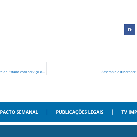
Ambiental Paraná começará a atender 13 municípios da microrregião Centro-Leste do Estado com serviço de esgoto sanitário
Assembleia Itinerante
PACTO SEMANAL
PUBLICAÇÕES LEGAIS
TV IM