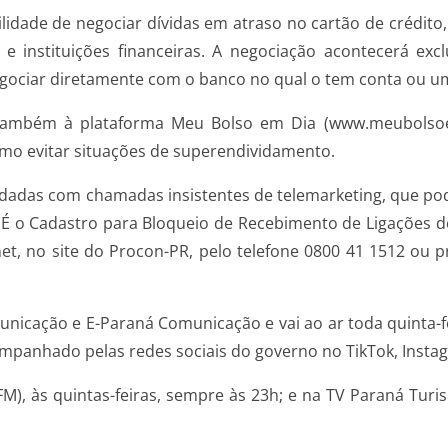
ilidade de negociar dívidas em atraso no cartão de crédito
 instituições financeiras. A negociação acontecerá exc
egociar diretamente com o banco no qual o tem conta ou um
 também à plataforma Meu Bolso em Dia (www.meubolsoe
omo evitar situações de superendividamento.
dadas com chamadas insistentes de telemarketing, que po
É o Cadastro para Bloqueio de Recebimento de Ligações de 
rnet, no site do Procon-PR, pelo telefone 0800 41 1512 o
nicação e E-Paraná Comunicação e vai ao ar toda quinta-fei
panhado pelas redes sociais do governo no TikTok, Insta
FM), às quintas-feiras, sempre às 23h; e na TV Paraná Turi