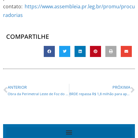
contato:
https://www.assembleia.pr.leg.br/promu/procu
radorias
COMPARTILHE
ANTERIOR
PRÓXIMA
Obra da Perimetral Leste de Foz do Iguaçu chega a 52,95% de execução
BRDE repassa R$ 1,8 milhão para apoiar 46 projetos via incentivos fiscais no Paraná