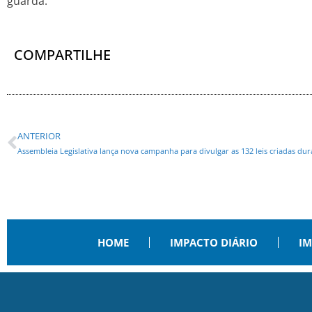
guarda.
COMPARTILHE
ANTERIOR
Assembleia Legislativa lança nova campanha para divulgar as 132 leis criadas du
HOME
IMPACTO DIÁRIO
IM