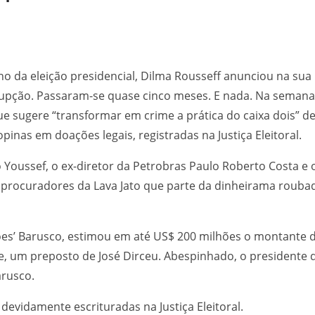
o da eleição presidencial, Dilma Rousseff anunciou na sua
rrupção. Passaram-se quase cinco meses. E nada. Na semana
e sugere “transformar em crime a prática do caixa dois” 
pinas em doações legais, registradas na Justiça Eleitoral.
 Youssef, o ex-diretor da Petrobras Paulo Roberto Costa e
rocuradores da Lava Jato que parte da dinheirama roubad
hões’ Barusco, estimou em até US$ 200 milhões o montante
 um preposto de José Dirceu. Abespinhado, o presidente d
arusco.
devidamente escrituradas na Justiça Eleitoral.