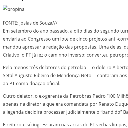
FONTE: Josias de Souza///
Em setembro do ano passado, a oito dias do segundo turn
enviaria ao Congresso um lote de cinco projetos anti-co
mandou apressar a redação das propostas. Uma delas, qu
Criativo, o PT já fez o caminho inverso: converteu petropro
Pelo menos três delatores do petrolão —o doleiro Alberto
Setal Augusto Ribeiro de Mendonça Neto— contaram aos p
ao PT como doação oficial.
Outro delator, o ex-gerente da Petrobras Pedro ‘100 Mil
apenas na diretoria que era comandata por Renato Duque,
a legenda decidira processar judicialmente o “bandido” B
E reiterou: só ingressaram nas arcas do PT verbas limpas, 