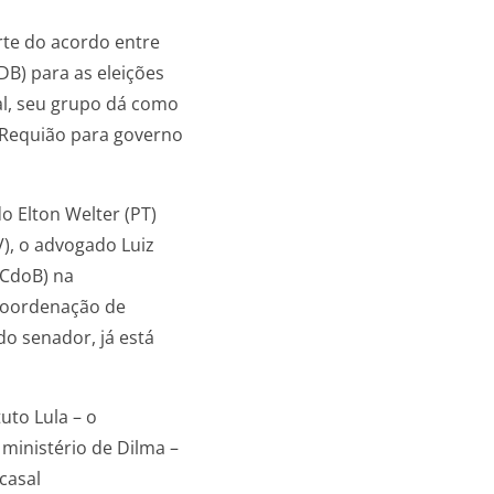
rte do acordo entre
B) para as eleições
al, seu grupo dá como
 Requião para governo
o Elton Welter (PT)
V), o advogado Luiz
PCdoB) na
 Coordenação de
do senador, já está
uto Lula – o
ministério de Dilma –
casal