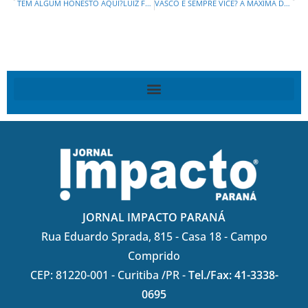
TEM ALGUM HONESTO AQUI?LUIZ FUX HUMILHA, DÁ AULA DE DIREITO E AINDA FICA COMO “DIÓGENES” DENTRO DO STF!
VASCO É SEMPRE VICE? A MÁXIMA DO FUTEBOL VIRA DESEJO POLÍTICO DO PRESIDENTE DA FIEP , EDSON VASCONCELOS!
JORNAL IMPACTO PARANÁ
Rua Eduardo Sprada, 815 - Casa 18 - Campo
Comprido
CEP: 81220-001 - Curitiba /PR -
Tel./Fax: 41-3338-
0695