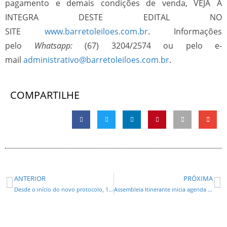
pagamento e demais condições de venda, VEJA A
INTEGRA DESTE EDITAL NO
SITE
www.barretoleiloes.com.br
. Informações
pelo
Whatsapp:
(67) 3204/2574 ou pelo e-
mail
administrativo@barretoleiloes.com.br
.
COMPARTILHE
ANTERIOR
PRÓXIMA
Desde o início do novo protocolo, 19 pessoas foram internadas involuntariamente em Curitiba
Assembleia Itinerante inicia agenda de 2026 em Arapongas com sessão solene e participação da comunidade