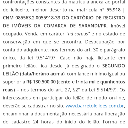
confrontações constantes da matrícula anexa ao portal
do leiloeiro, melhor descrito na matrícula
n°
55.918 |
CNM 085563.2.0055918-33 DO CARTÓRIO DE REGISTRO
DE IMÓVEIS DA COMARCA DE SARANDI/PR
. Imóvel
ocupado. Venda em caráter
“ad corpus”
e no estado de
conservação em que se encontra. Desocupação por
conta do adquirente, nos termos do art. 30 e parágrafo
único, da lei 9.514197. Caso não haja licitante em
primeiro leilão, fica desde já designado o
SEGUNDO
LEILÃO (data/horário acima)
, com lance mínimo igual ou
superior a
R$ 130.500,00 (cento e trinta mil e quinhentos
reais)
– nos termos do art. 27, §2° da Lei 9.514/97). Os
interessados em participar do leilão de modo on-line,
deverão se cadastrar no site
www.barretoleiloes.com.br
,
encaminhar a documentação necessária para liberação
do cadastro 24 horas do início do leilão. Forma de