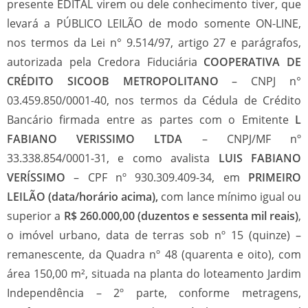
presente EDITAL virem ou dele conhecimento tiver, que
levará a PÚBLICO LEILÃO de modo somente ON-LINE,
nos termos da Lei n° 9.514/97, artigo 27 e parágrafos,
autorizada pela Credora Fiduciária
COOPERATIVA DE
CRÉDITO SICOOB METROPOLITANO
– CNPJ n°
03.459.850/0001-40, nos termos da Cédula de Crédito
Bancário firmada entre as partes com o Emitente
L
FABIANO VERISSIMO LTDA
– CNPJ/MF nº
33.338.854/0001-31, e como avalista
LUIS FABIANO
VERÍSSIMO
– CPF nº 930.309.409-34, em
PRIMEIRO
LEILÃO (data/horário acima),
com lance mínimo igual ou
superior a
R$ 260.000,00 (duzentos e sessenta mil reais)
,
o imóvel urbano, data de terras sob nº 15 (quinze) –
remanescente, da Quadra nº 48 (quarenta e oito), com
área 150,00 m², situada na planta do loteamento Jardim
Independência – 2º parte, conforme metragens,