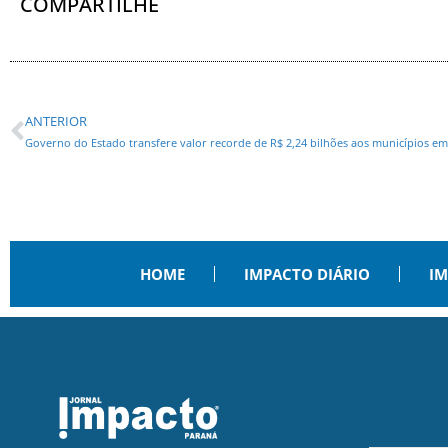
COMPARTILHE
ANTERIOR
Governo do Estado transfere valor recorde de R$ 2,24 bilhões aos municípios em
HOME
IMPACTO DIÁRIO
IM