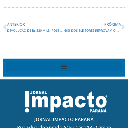
ANTERIOR
PRÓXIMA
DEVOLUÇÃO DE R$ 520 MIL!: ROSSONI É CONDENADO POR CONTRATAR FUNCIONÁRIA FANTASMA
66% DOS ELEITORES REPROVAM O GOVERNO! LULA É DESAPROVADO EM SP, RJ, MG, PR, RS E GO E APROVADO EM PE e BA NA GENIAL/QUAEST
JORNAL IMPACTO PARANÁ
Rua Eduardo Sprada, 815 - Casa 18 - Campo