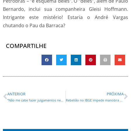
Petrobras – “é esquema deles”. O “deles”, além de Paulo
Bernardo, inclui sua companheira Gleisi Hoffmann.
Intrigante este mistério! Estaria o André Vargas
chutando o Pau da Barraca?
COMPARTILHE
ANTERIOR
PRÓXIMA
“Não me cabe fazer julgamentos nem condená-lo nem absolvê-lo”,diz Gleisi
Rebelião no IBGE impede manobra de Gleisi para censurar Pnad Contínua