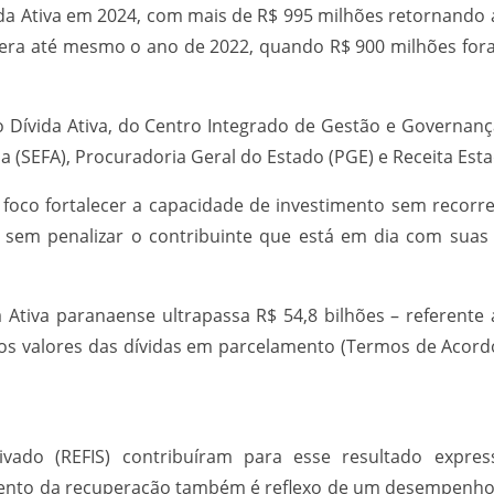
da Ativa em 2024, com mais de R$ 995 milhões retornando a
era até mesmo o ano de 2022, quando R$ 900 milhões for
xo Dívida Ativa, do Centro Integrado de Gestão e Governan
da (SEFA), Procuradoria Geral do Estado (PGE) e Receita Esta
oco fortalecer a capacidade de investimento sem recorrer
sem penalizar o contribuinte que está em dia com suas 
 Ativa paranaense ultrapassa R$ 54,8 bilhões – referent
 e os valores das dívidas em parcelamento (Termos de Aco
vado (REFIS) contribuíram para esse resultado expres
umento da recuperação também é reflexo de um desempenho