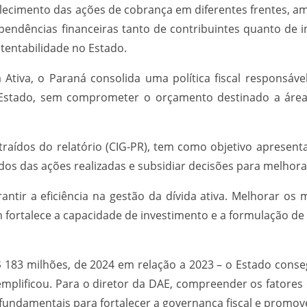
alecimento das ações de cobrança em diferentes frentes, a
 pendências financeiras tanto de contribuintes quanto de 
tentabilidade no Estado.
Ativa, o Paraná consolida uma política fiscal responsável
o Estado, sem comprometer o orçamento destinado a área
xtraídos do relatório (CIG-PR), tem como objetivo apresen
s das ações realizadas e subsidiar decisões para melhora
ntir a eficiência na gestão da dívida ativa. Melhorar o
ortalece a capacidade de investimento e a formulação de 
183 milhões, de 2024 em relação a 2023 – o Estado conse
plificou. Para o diretor da DAE, compreender os fatores 
 fundamentais para fortalecer a governança fiscal e promov