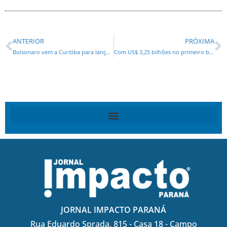
ANTERIOR
PRÓXIMA
Bolsonaro vem a Curitiba para lançar a pré-candidatura de Filipe Barros ao Senado no evento do PL
Com US$ 3,25 bilhões no primeiro bimestre, Paraná lidera as exportações na região Sul
JORNAL IMPACTO PARANÁ
Rua Eduardo Sprada, 815 - Casa 18 - Campo