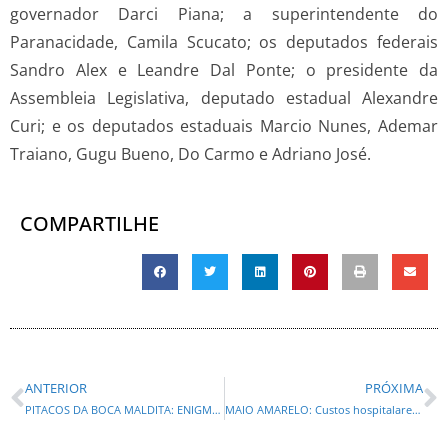
governador Darci Piana; a superintendente do
Paranacidade, Camila Scucato; os deputados federais
Sandro Alex e Leandre Dal Ponte; o presidente da
Assembleia Legislativa, deputado estadual Alexandre
Curi; e os deputados estaduais Marcio Nunes, Ademar
Traiano, Gugu Bueno, Do Carmo e Adriano José.
COMPARTILHE
ANTERIOR
PRÓXIMA
PITACOS DA BOCA MALDITA: ENIGMA NA PRAÇA!
MAIO AMARELO: Custos hospitalares com acidentes de trânsito representam R$ 37,1 milhões no SUS curitibano