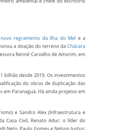
heiro ambiental e chefe do escritório
 novo regramento da Ilha do Mel
e a
ssinou a doação do terreno da
Chácara
ofessora Rennè Carvalho de Amorim, em
1 bilhão desde 2019. Os investimentos
alificação do obras de duplicação das
os em Paranaguá. Há ainda projetos em
ismo) e Sandro Alex (Infraestrutura e
da Casa Civil, Renato Adur; o líder do
elli Neto, Paulo Gomes e Nelson Justus;