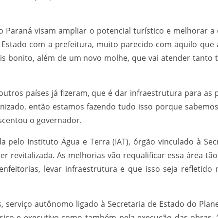
o Paraná visam ampliar o potencial turístico e melhorar a
Estado com a prefeitura, muito parecido com aquilo que a 
s bonito, além de um novo molhe, que vai atender tanto 
tros países já fizeram, que é dar infraestrutura para as
anizado, então estamos fazendo tudo isso porque sabemos
escentou o governador.
da pelo Instituto Água e Terra (IAT), órgão vinculado à S
r revitalizada. As melhorias vão requalificar essa área tã
feitorias, levar infraestrutura e que isso seja refletido
s, serviço autônomo ligado à Secretaria de Estado do Pla
básico e executivo como também pela execução das obras.