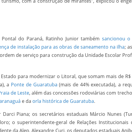
turismo, com a construção de mirantes”, explicou o engen
e Pontal do Paraná, Ratinho Junior também
sancionou o
cença de instalação para as obras de saneamento na ilha
; a
a ordem de serviço para construção da Unidade Escolar Pr
Estado para modernizar o Litoral, que somam mais de R$ 
a), a
Ponte de Guaratuba
(mais de 44% executada), a requ
raia de Leste
, além das concessões rodoviárias com trech
Paranaguá
e da
orla histórica de Guaratuba
.
 Darci Piana; os secretários estaduais Márcio Nunes (Tur
doro; o superintendente-geral de Relações Institucionais 
dente da Alep, Alexandre Curi, os deputados estaduais Anib