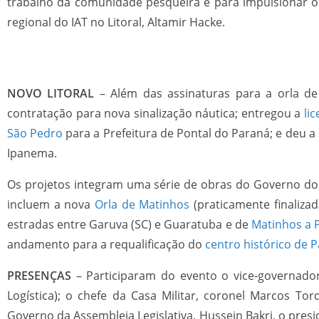
trabalho da comunidade pesqueira e para impulsionar o 
regional do IAT no Litoral, Altamir Hacke.
NOVO LITORAL
– Além das assinaturas para a orla d
contratação para nova sinalização náutica; entregou a
li
São Pedro
para a Prefeitura de Pontal do Paraná; e deu 
Ipanema.
Os projetos integram uma série de obras do Governo do 
incluem a nova
Orla de Matinhos
(praticamente finalizad
estradas entre Garuva (SC) e Guaratuba e de
Matinhos a P
andamento para a requalificação do
centro histórico de 
PRESENÇAS
– Participaram do evento o vice-governador
Logística); o chefe da Casa Militar, coronel Marcos Tor
Governo da Assembleia Legislativa, Hussein Bakri, o presi