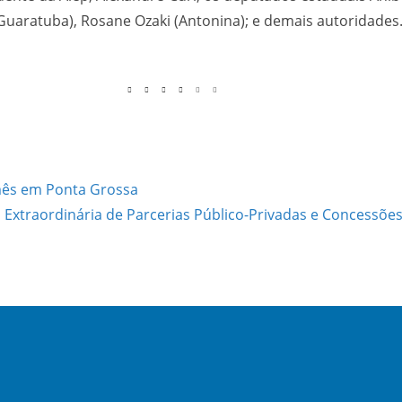
Guaratuba), Rosane Ozaki (Antonina); e demais autoridades
mês em Ponta Grossa
 Extraordinária de Parcerias Público-Privadas e Concessõe