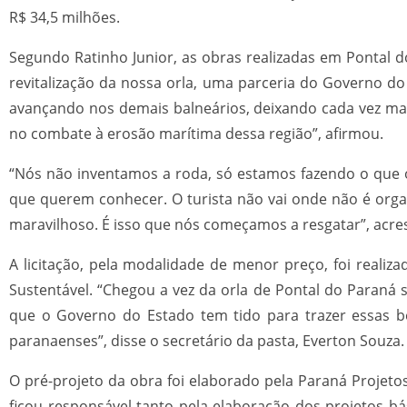
R$ 34,5 milhões.
Segundo Ratinho Junior, as obras realizadas em Pontal d
revitalização da nossa orla, uma parceria do Governo do 
avançando nos demais balneários, deixando cada vez mai
no combate à erosão marítima dessa região”, afirmou.
“Nós não inventamos a roda, só estamos fazendo o que ou
que querem conhecer. O turista não vai onde não é org
maravilhoso. É isso que nós começamos a resgatar”, acr
A licitação, pela modalidade de menor preço, foi realiza
Sustentável. “Chegou a vez da orla de Pontal do Paraná se
que o Governo do Estado tem tido para trazer essas ben
paranaenses”, disse o secretário da pasta, Everton Souza.
O pré-projeto da obra foi elaborado pela Paraná Projeto
ficou responsável tanto pela elaboração dos projetos 