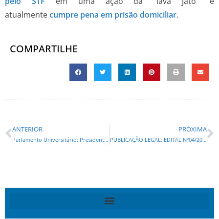
pelo STF
em uma ação da “lava jato” e
atualmente
cumpre pena em prisão domiciliar
.
COMPARTILHE
ANTERIOR
PRÓXIMA
Parlamento Universitário: Presidente, governador e comissões são definidos no 2º dia da simulação
PUBLICAÇÃO LEGAL: EDITAL Nº04/2025 SENAD-PR – LEILÃO POLÍCIA CIVIL -PR. EDITAL Nº05/2025 SENAD-PR – LEILÃO POLÍCIA FEDERAL-PR