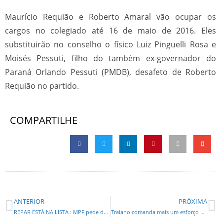
Maurício Requião e Roberto Amaral vão ocupar os
cargos no colegiado até 16 de maio de 2016. Eles
substituirão no conselho o físico Luiz Pinguelli Rosa e
Moisés Pessuti, filho do também ex-governador do
Paraná Orlando Pessuti (PMDB), desafeto de Roberto
Requião no partido.
COMPARTILHE
ANTERIOR
PRÓXIMA
REPAR ESTÁ NA LISTA : MPF pede devolução de R$ 50 milhões por desvios em refinarias
Traiano comanda mais um esforço para romper impasse da greve dos professores estaduais