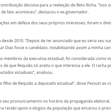
ntribuição decisiva para a reeleição de Beto Richa. “Isso
de fato aconteceu”, destacou o ex-governador.
ações em defesa dos seus próprios interesses, foram o divis
 desde 2010. “Depois de ter anunciado que eu seria seu su
Dias fosse o candidato, inviabilizando assim a minha cand
guns membros da executiva estadual, foi considerada como v
ras de que Requião só aceita o que interessa a ele. O rac
tados estaduais”, analisou.
 filho de Requião a deputado estadual”, disse Pessuti ao 
seu pronunciamento no horário da propaganda eleitoral, o
ha recebi apoio e elogios da população que encarou o pr