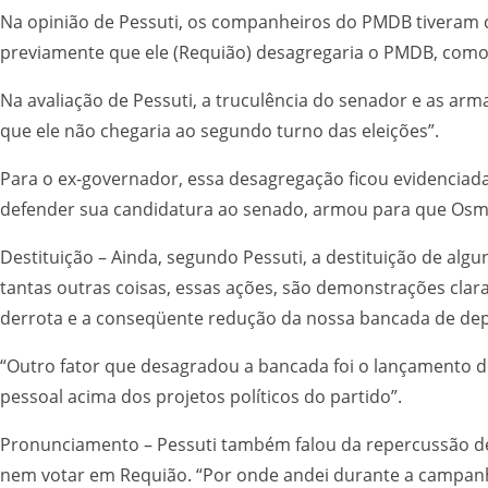
Na opinião de Pessuti, os companheiros do PMDB tiveram co
previamente que ele (Requião) desagregaria o PMDB, como 
Na avaliação de Pessuti, a truculência do senador e as arm
que ele não chegaria ao segundo turno das eleições”.
Para o ex-governador, essa desagregação ficou evidenciada
defender sua candidatura ao senado, armou para que Osmar 
Destituição – Ainda, segundo Pessuti, a destituição de al
tantas outras coisas, essas ações, são demonstrações cla
derrota e a conseqüente redução da nossa bancada de depu
“Outro fator que desagradou a bancada foi o lançamento do
pessoal acima dos projetos políticos do partido”.
Pronunciamento – Pessuti também falou da repercussão de 
nem votar em Requião. “Por onde andei durante a campan