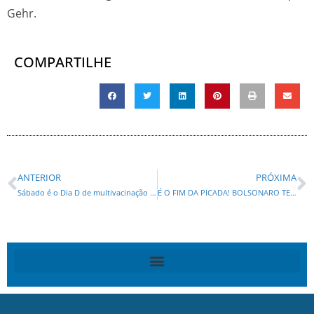
Gehr.
COMPARTILHE
ANTERIOR
PRÓXIMA
Sábado é o Dia D de multivacinação em 19 endereços de Curitiba
É O FIM DA PICADA! BOLSONARO TEM QUE PEDIR AUTORIZAÇÃO A XANDÃO PARA COMEMORAR ANIVERSÁRIO DA FILHA!