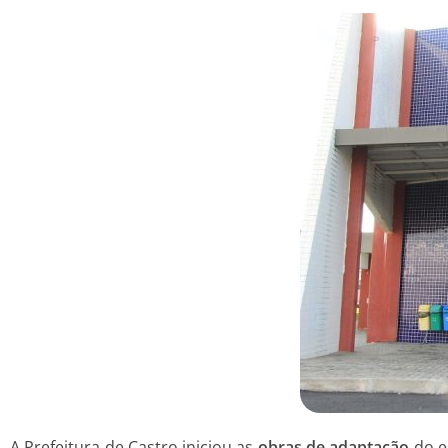
A Prefeitura de Castro iniciou as
obras de adaptação
do e