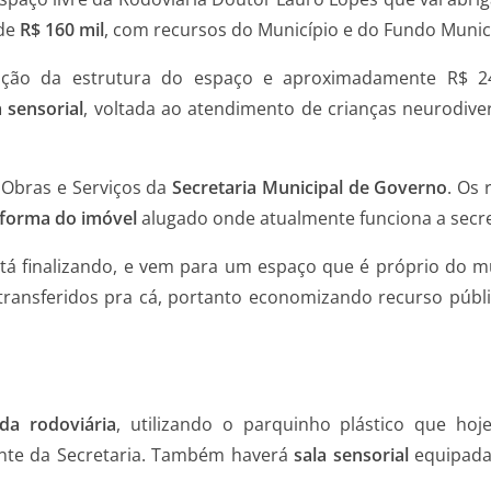
 de
R$ 1
6
0 mil
, com recursos do Município e do Fundo Munici
ção da estrutura do espaço e aproximadamente R$ 24 
a sensorial
, voltada ao atendimento de crianças neurodive
Obras e Serviços da
Secretaria Municipal de Governo
. Os 
reforma do imóvel
alugado onde atualmente funciona a secre
stá finalizando, e vem para um espaço que é próprio do mu
transferidos pra cá, portanto economizando recurso públic
da rodoviária
, utilizando o parquinho plástico que hoj
ente da Secretaria. Também haverá
sala sensorial
equipad