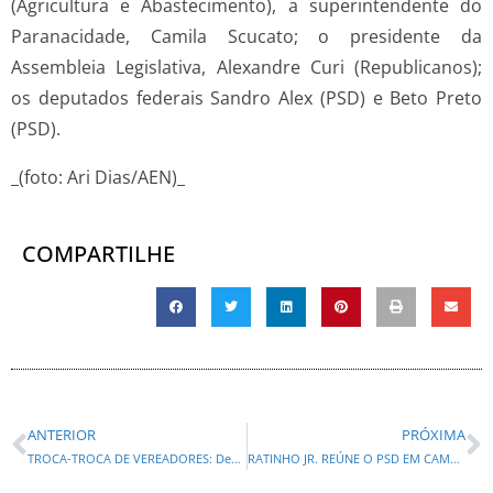
(Agricultura e Abastecimento), a superintendente do
Paranacidade, Camila Scucato; o presidente da
Assembleia Legislativa, Alexandre Curi (Republicanos);
os deputados federais Sandro Alex (PSD) e Beto Preto
(PSD).
_(foto: Ari Dias/AEN)_
COMPARTILHE
ANTERIOR
PRÓXIMA
TROCA-TROCA DE VEREADORES: Decisão da Justiça Eleitoral altera a composição da Câmara de Curitiba
RATINHO JR. REÚNE O PSD EM CAMPO LARGO PARA APRESENTAR SANDRO ALEX E ALEXANDRE CURI NESTA TERÇA-FEIRA (19)