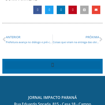
ANTERIOR
PRÓXIMA
Prefeitura avança no diálogo e pré-carnaval de Curitiba terá mais segurança e serviços
Coisas que viram na entrega das obras do Aeroporto José Richa
JORNAL IMPACTO PARANÁ
Rua Eduardo Sprada, 815 - Casa 18 - Campo