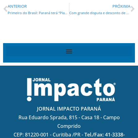
ANTERIOR
PRÓXIMA
Primeiro do Brasil: Paraná terá “Plano Safra estadual” para gerar R$ 2 bilhões em negócios no campo
Com grande disputa e desconto de 26,6% na tarifa, CCR arremata Lote 3 e investirá R$ 16 bilhões
JORNAL IMPACTO PARANÁ
Rua Eduardo Sprada, 815 - Casa 18 - Campo
Comprido
CEP: 81220-001 - Curitiba /PR -
Tel./Fax: 41-3338-