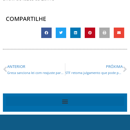
COMPARTILHE
ANTERIOR
PRÓXIMA
Greca sanciona lei com reajuste para servidores da Prefeitura de Curitiba. Saiba quando será o pagamento
STF retoma julgamento que pode punir redes por conteúdos de usuários