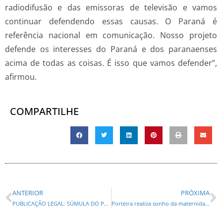
radiodifusão e das emissoras de televisão e vamos
continuar defendendo essas causas. O Paraná é
referência nacional em comunicação. Nosso projeto
defende os interesses do Paraná e dos paranaenses
acima de todas as coisas. É isso que vamos defender”,
afirmou.
COMPARTILHE
ANTERIOR
PRÓXIMA
PUBLICAÇÃO LEGAL: SÚMULA DO PEDIDO DA LICENÇA PRÉVIA: POSTO TIO ZICO UBERABA LTDA.
Porteira realiza sonho da maternidade por adoção e recebe apoio especial do sindicato