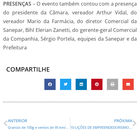
PRESENÇAS
– O evento também contou com a presença
do presidente da Câmara, vereador Arthur Vidal, do
vereador Mario da Farmácia, do diretor Comercial da
Sanepar, Bihl Elerian Zanetti, do gerente-geral Comercial
da Companhia, Sérgio Portela, equipes da Sanepar e da
Prefeitura
COMPARTILHE
ANTERIOR
PRÓXIMA
Granizo de 100g e ventos de 95 km/h: Defesa Civil prepara ajuda a municípios afetados
10 LIÇÕES DE EMPREENDEDORISMO: ROTARY CLUB DE CURITIBA RECEBEU O EMPRESÁRIO NELSON GIOVANNINI FILHO QUE ESTÁ ENTRE OS 100 MAIORES DO BRASIL