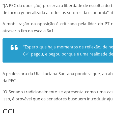
“[A PEC da oposição] preserva a liberdade de escolha d
de forma generalizada a todos os setores da economia”, d
A mobilização da oposição é criticada pela líder do PT
atrasar o fim da escala 6×1:
“Espero que haja momentos de reflexão, de ne
6×1 pegou, e pegou porque é uma realidade de 
A professora da Ufal Luciana Santana pondera que, ao abr
da PEC.
“O Senado tradicionalmente se apresenta como uma casa
isso, é provável que os senadores busquem introduzir ajus
CCJ