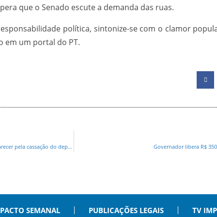
espera que o Senado escute a demanda das ruas.
esponsabilidade política, sintonize-se com o clamor popul
do em um portal do PT.
NÃO TERMINOU EM PIZZA! CCJ confirma decisão do Conselho de Ética e aprova parecer pela cassação do deputado Renato Freitas
Governador libera R$ 35
PACTO SEMANAL
PUBLICAÇÕES LEGAIS
TV IM