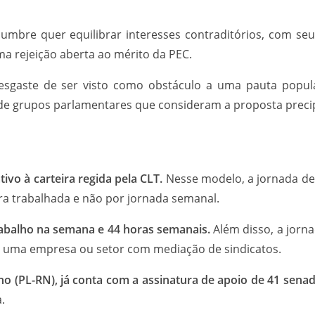
columbre quer equilibrar interesses contraditórios, com
ma rejeição aberta ao mérito da PEC.
desgaste de ser visto como obstáculo a uma pauta popula
e grupos parlamentares que consideram a proposta precip
ivo à carteira regida pela CLT.
Nesse modelo, a jornada dev
ora trabalhada e não por jornada semanal.
rabalho na semana e 44 horas semanais.
Além disso, a jorn
de uma empresa ou setor com mediação de sindicatos.
nho (PL-RN), já conta com a assinatura de apoio de 41 sena
.