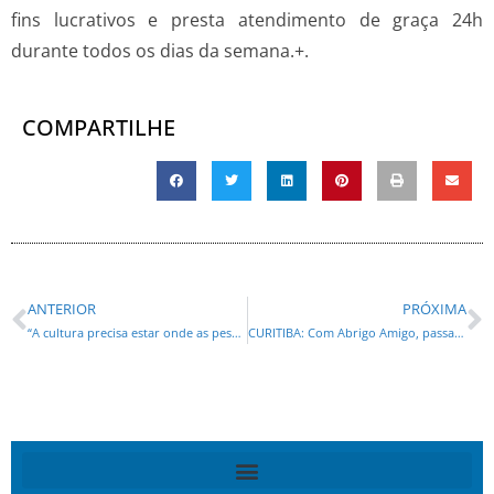
fins lucrativos e presta atendimento de graça 24h
durante todos os dias da semana.+.
COMPARTILHE
ANTERIOR
PRÓXIMA
“A cultura precisa estar onde as pessoas estão”, afirma deputada Maria Victoria (PP) sobre a chegada do MAC a Maringá
CURITIBA: Com Abrigo Amigo, passageiros terão mais segurança nos pontos de espera do ônibus