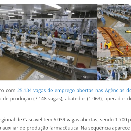
mbro com
25.134 vagas de emprego abertas nas Agências d
de produção (7.148 vagas), abatedor (1.063), operador de
egional de Cascavel tem 6.039 vagas abertas, sendo 1.700 
ra auxiliar de produção farmacêutica. Na sequência apare