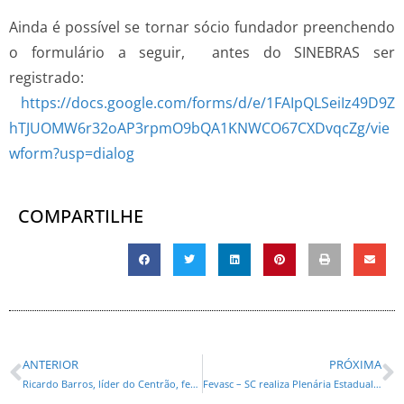
Ainda é possível se tornar sócio fundador preenchendo
o formulário a seguir, antes do SINEBRAS ser
registrado:
https://docs.google.com/forms/d/e/1FAIpQLSeiIz49D9Z
hTJUOMW6r32oAP3rpmO9bQA1KNWCO67CXDvqcZg/vie
wform?usp=dialog
COMPARTILHE
ANTERIOR
PRÓXIMA
Ricardo Barros, líder do Centrão, fez lobby por empresa condenada por lesar aposentados
Fevasc – SC realiza Plenária Estadual do asseio e vigilância em Itapema