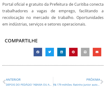
Portal oficial e gratuito da Prefeitura de Curitiba conecta
trabalhadores a vagas de emprego, facilitando a
recolocação no mercado de trabalho. Oportunidades
em indústrias, serviços e setores operacionais.
COMPARTILHE
ANTERIOR
PRÓXIMA
DEPOIS DO PEDÁGIO “ABAIXA OU ACABA”! REQUIÃOZINHO PROMETE ZERAR ICMS E “SALVAR” A COPEL QUE O PAI AJUDOU A VENDER
R$ 179 milhões: Ratinho Junior autoriza Contorno Sul de Dois Vizinhos, maior obra da história da cidade