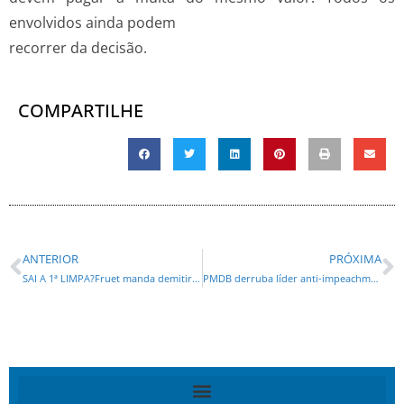
envolvidos ainda podem
recorrer da decisão.
COMPARTILHE
ANTERIOR
PRÓXIMA
SAI A 1ª LIMPA?Fruet manda demitir 30 assessores do PT
PMDB derruba líder anti-impeachment na Câmara