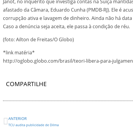
Janot, no inquérito que investiga contas na Suíça mantida
afastado da Câmara, Eduardo Cunha (PMDB-RJ). Ele é acu
corrupção ativa e lavagem de dinheiro. Ainda não há data
Caso a denúncia seja aceita, ele passa à condição de réu.
(foto: Ailton de Freitas/O Globo)
*link matéria*
http://oglobo.globo.com/brasil/teori-libera-para-julga
COMPARTILHE
ANTERIOR
TCU audita publicidade de Dilma