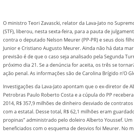
O ministro Teori Zavascki, relator da Lava-Jato no Suprem
(STF), liberou, nesta sexta-feira, para a pauta de julgamen
contra o deputado Nelson Meurer (PP-PR) e seus dois fil
Junior e Cristiano Augusto Meurer. Ainda não há data ma
previsão é de que o caso seja analisado pela Segunda Tur
próximo dia 21. Se a denúncia for aceita, os três se torn
ação penal. As informações são de Carolina Brígido n’O G
Investigações da Lava-Jato apontam que o ex-diretor de 
Petrobras Paulo Roberto Costa e a cúpula do PP recebera
2014, R$ 357,9 milhões de dinheiro desviado de contratos
com a estatal. Desse total, R$ 62,1 milhões eram guardad
propinas” administrado pelo doleiro Alberto Youssef. Um
beneficiados com o esquema de desvios foi Meurer. No m