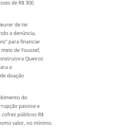
asses de R$ 300
eurer de ter
ndo a denúncia,
s” para financiar
 meio de Youssef,
onstrutora Queiroz
Para a
a de doação
cebimento do
rrupção passiva e
 cofres públicos R$
esmo valor, no mínimo.