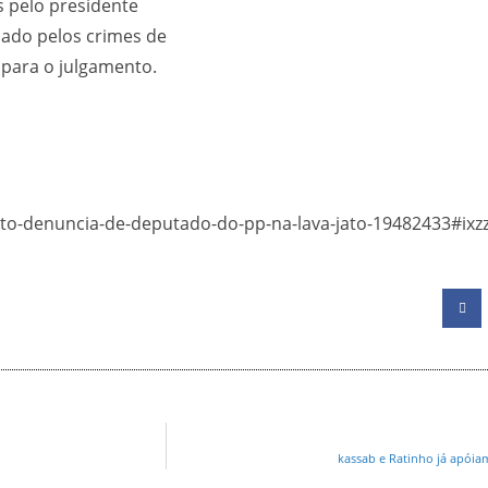
s pelo presidente
sado pelos crimes de
 para o julgamento.
mento-denuncia-de-deputado-do-pp-na-lava-jato-19482433#i
kassab e Ratinho já apóiam