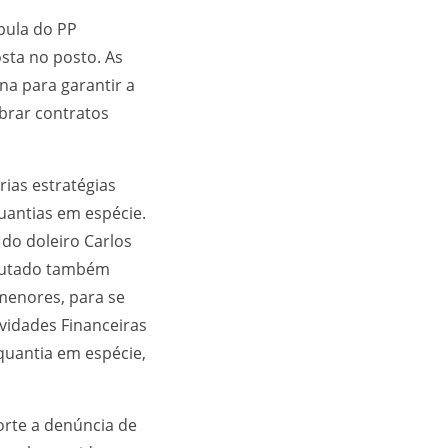
pula do PP
sta no posto. As
na para garantir a
brar contratos
ias estratégias
uantias em espécie.
do doleiro Carlos
eputado também
menores, para se
vidades Financeiras
quantia em espécie,
orte a denúncia de