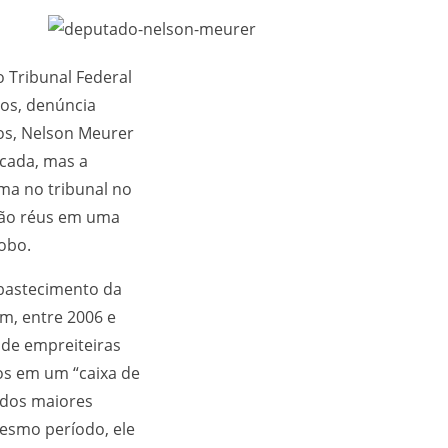
o Tribunal Federal
tos, denúncia
hos, Nelson Meurer
rcada, mas a
ma no tribunal no
arão réus em uma
lobo.
Abastecimento da
m, entre 2006 e
 de empreiteiras
os em um “caixa de
 dos maiores
esmo período, ele