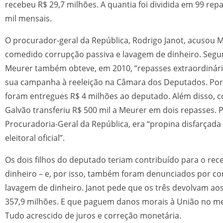
recebeu R$ 29,7 milhões. A quantia foi dividida em 99 rep
mil mensais.
O procurador-geral da República, Rodrigo Janot, acusou M
comedido corrupção passiva e lavagem de dinheiro. Segu
Meurer também obteve, em 2010, “repasses extraordinário
sua campanha à reeleição na Câmara dos Deputados. Por
foram entregues R$ 4 milhões ao deputado. Além disso, c
Galvão transferiu R$ 500 mil a Meurer em dois repasses. 
Procuradoria-Geral da República, era “propina disfarçad
eleitoral oficial”.
Os dois filhos do deputado teriam contribuído para o re
dinheiro – e, por isso, também foram denunciados por co
lavagem de dinheiro. Janot pede que os três devolvam aos
357,9 milhões. E que paguem danos morais à União no m
Tudo acrescido de juros e correção monetária.