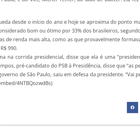
eda desde o início do ano e hoje se aproxima do ponto ma
nsiderado bom ou ótimo por 33% dos brasileiros, segundo 
as de renda mais alta, como as que provavelmente formava
 R$ 990.
ma na corrida presidencial, disse que ela é uma “preside
mpos, pré-candidato do PSB à Presidência, disse que “as p
governo de São Paulo, saiu em defesa da presidente. “Vai 
om/embed/4NTBQozwdBs)