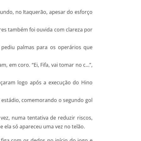
Mundo, no Itaquerão, apesar do esforço
ores também foi ouvida com clareza por
 pediu palmas para os operários que
, em coro. “Ei, Fifa, vai tomar no c…”,
eçaram logo após a execução do Hino
o estádio, comemorando o segundo gol
ez, numa tentativa de reduzir riscos,
e ela só apareceu uma vez no telão.
z figa com os dedos no início do jogo e