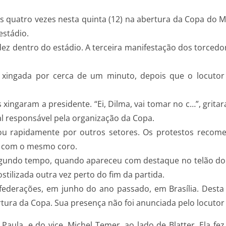
es quatro vezes nesta quinta (12) na abertura da Copa do 
estádio.
dez dentro do estádio. A terceira manifestação dos torced
i xingada por cerca de um minuto, depois que o locutor
ingaram a presidente. “Ei, Dilma, vai tomar no c…”, gritaram
al responsável pela organização da Copa.
hou rapidamente por outros setores. Os protestos recom
te com o mesmo coro.
segundo tempo, quando apareceu com destaque no telão d
stilizada outra vez perto do fim da partida.
federações, em junho do ano passado, em Brasília. Desta v
ra da Copa. Sua presença não foi anunciada pelo locutor 
Paula, e do vice, Michel Temer, ao lado de Blatter. Ela fe