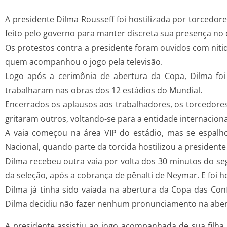
A presidente Dilma Rousseff foi hostilizada por torcedor
feito pelo governo para manter discreta sua presença no 
Os protestos contra a presidente foram ouvidos com niti
quem acompanhou o jogo pela televisão.
Logo após a cerimônia de abertura da Copa, Dilma fo
trabalharam nas obras dos 12 estádios do Mundial.
Encerrados os aplausos aos trabalhadores, os torcedores x
gritaram outros, voltando-se para a entidade internacion
A vaia começou na área VIP do estádio, mas se espal
Nacional, quando parte da torcida hostilizou a presiden
Dilma recebeu outra vaia por volta dos 30 minutos do 
da seleção, após a cobrança de pênalti de Neymar. E foi ho
Dilma já tinha sido vaiada na abertura da Copa das Con
Dilma decidiu não fazer nenhum pronunciamento na abertu
A presidente assistiu ao jogo acompanhada de sua filha, 