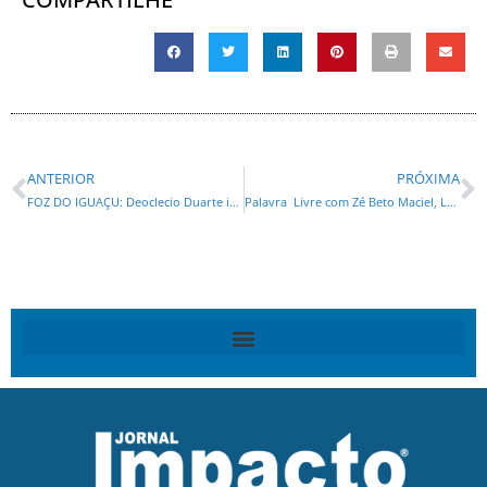
ANTERIOR
PRÓXIMA
FOZ DO IGUAÇU: Deoclecio Duarte intensifica agenda e reforça pré-candidatura a deputado estadual
Palavra Livre com Zé Beto Maciel, Luiz Filho, Maria Tereza Vasquez e Gustavo de Aquino