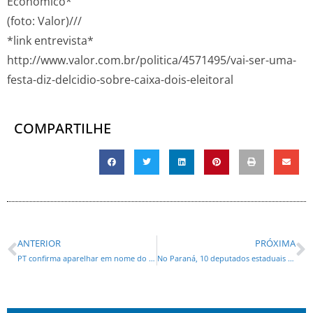
Econômico*
(foto: Valor)///
*link entrevista*
http://www.valor.com.br/politica/4571495/vai-ser-uma-
festa-diz-delcidio-sobre-caixa-dois-eleitoral
COMPARTILHE
ANTERIOR
PRÓXIMA
PT confirma aparelhar em nome do ‘projeto’
No Paraná, 10 deputados estaduais devem disputar as eleições municipais