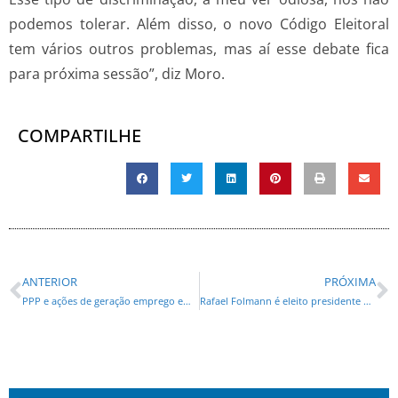
podemos tolerar. Além disso, o novo Código Eleitoral
tem vários outros problemas, mas aí esse debate fica
para próxima sessão”, diz Moro.
COMPARTILHE
ANTERIOR
PRÓXIMA
PPP e ações de geração emprego em Curitiba são apresentadas em evento do IDL
Rafael Folmann é eleito presidente da Adetur Litoral e assume compromisso com o fortalecimento do turismo sustentável