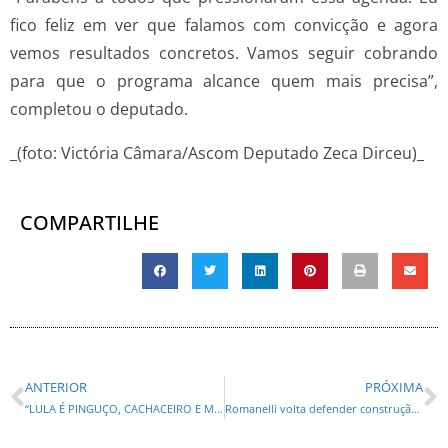
fico feliz em ver que falamos com convicção e agora
vemos resultados concretos. Vamos seguir cobrando
para que o programa alcance quem mais precisa”,
completou o deputado.
_(foto: Victória Câmara/Ascom Deputado Zeca Dirceu)_
COMPARTILHE
ANTERIOR
PRÓXIMA
“LULA É PINGUÇO, CACHACEIRO E MENTIROSO”! JANJA AINDA NÃO CONHECE AINDA O MARIDO QUE TEM?
Romanelli volta defender construção da ponte entre Paraná e Mato Grosso do Sul