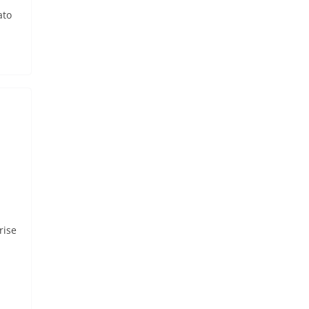
ato
rise