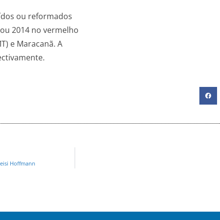
uídos ou reformados
chou 2014 no vermelho
T) e Maracanã. A
ectivamente.
leisi Hoffmann