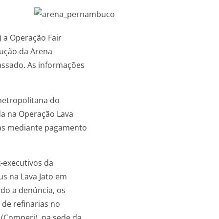
) a Operação Fair
rução da Arena
ssado. As informações
metropolitana do
ada na Operação Lava
ras mediante pagamento
-executivos da
us na Lava Jato em
do a denúncia, os
de refinarias no
(Comperj), na sede da