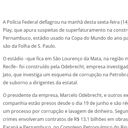
A Polícia Federal deflagrou na manhã desta sexta-feira (14
Play, que apura suspeitas de superfaturamento na const
Pernambuco, estádio usado na Copa do Mundo do ano pa
são da Folha de S. Paulo.
O estádio –que fica em São Lourenço da Mata, na região 
Recife– foi construído pela Odebrecht, empresa investig
Jato, que investiga um esquema de corrupção na Petrob
de suborno a dirigentes da estatal.
O presidente da empresa, Marcelo Odebrecht, e outros ex
companhia estão presos desde o dia 19 de junho e são ré
um processo por corrupção e lavagem de dinheiro. Segun
crimes envolveram contratos de R$ 13,1 bilhões em obras 
Paraná e Pernambuco, no Complexo Petroquímico do Rio 