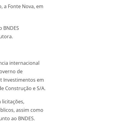
, a Fonte Nova, em
 ao BNDES
utora.
cia internacional
governo de
t Investimentos em
de Construção e S/A.
licitações,
úblicos, assim como
junto ao BNDES.