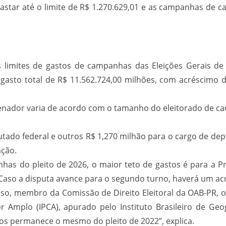
star até o limite de R$ 1.270.629,01 e as campanhas de c
), os limites de gastos de campanhas das Eleições Gerais
gasto total de R$ 11.562.724,00 milhões, com acréscimo 
senador varia de acordo com o tamanho do eleitorado de ca
tado federal e outros R$ 1,270 milhão para o cargo de de
ação.
as do pleito de 2026, o maior teto de gastos é para a Pr
 Caso a disputa avance para o segundo turno, haverá um ac
oso, membro da Comissão de Direito Eleitoral da OAB-PR, o
mplo (IPCA), apurado pelo Instituto Brasileiro de Geograf
tos permanece o mesmo do pleito de 2022”, explica.